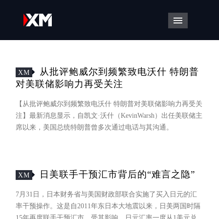
导航菜单
从批评鲍威尔到频繁致电沃什 特朗普
XM
对美联储影响力再受关注
【从批评鲍威尔到频繁致电沃什 特朗普对美联储影响力再受关
注】最新消息显示，自凯文·沃什（KevinWarsh）出任美联储主
席以来，美国总统特朗普曾多次通过电话与其沟通。
日美联手干预汇市背后的“难言之隐”
XM
7月31日，日本财务省与美国财政部联合实施了买入日元的汇
率干预操作。这是自2011年东日本大地震以来，日美两国时隔
15年再度联手干预汇市。受其影响，日元汇率一度从1美元兑