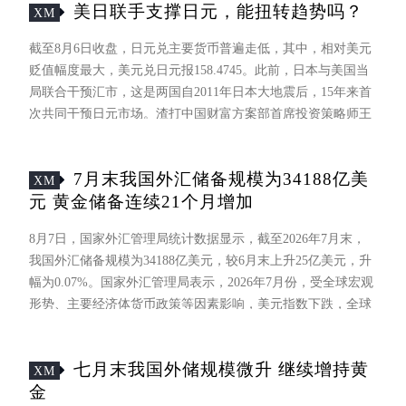
美日联手支撑日元，能扭转趋势吗？
XM
截至8月6日收盘，日元兑主要货币普遍走低，其中，相对美元
贬值幅度最大，美元兑日元报158.4745。此前，日本与美国当
局联合干预汇市，这是两国自2011年日本大地震后，15年来首
次共同干预日元市场。渣打中国财富方案部首席投资策略师王
昕杰在接受记者采访时表示，尽管美方参与力度相对有限，但
此次联合干预仍成功推升日元，短期内或抑制市场做空日元的
7月末我国外汇储备规模为34188亿美
意愿。
XM
元 黄金储备连续21个月增加
8月7日，国家外汇管理局统计数据显示，截至2026年7月末，
我国外汇储备规模为34188亿美元，较6月末上升25亿美元，升
幅为0.07%。国家外汇管理局表示，2026年7月份，受全球宏观
形势、主要经济体货币政策等因素影响，美元指数下跌，全球
主要金融资产价格涨跌互现。汇率折算和资产价格变化等因素
综合作用，当月外汇储备规模上升。
七月末我国外储规模微升 继续增持黄
XM
金