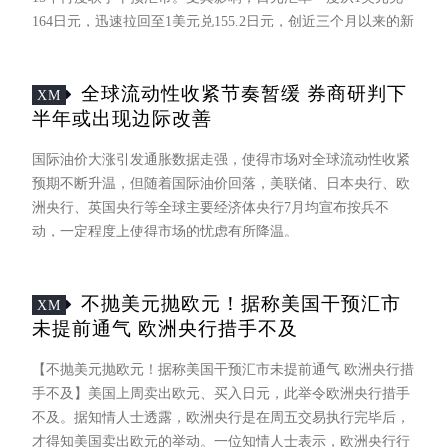
164日元，迅速拉回至1美元兑155.2日元，创近三个月以来的新
高。对此需要强调的是，特朗普政府紧急出手帮助日本救市，
表面是为彰显日美同盟的“团结性”，实质却是为了稳定军心，
全球流动性收紧节奏暂缓 券商研判下
避免美国国债问题发生重大危机。
XM
半年或出现边际改善
国际油价大涨引发通胀数据走强，使得市场对全球流动性收紧
预期不断升温，但随着国际油价回落，美联储、日本央行、欧
洲央行、英国央行等全球主要经济体央行7月均宣布按兵不
动，一定程度上使得市场的忧虑有所降温。
不抛美元抛欧元！据称美国干预汇市
XM
未提前通气 欧洲央行措手不及
【不抛美元抛欧元！据称美国干预汇市未提前通气 欧洲央行措
手不及】美国上周卖出欧元、买入日元，此举令欧洲央行措手
不及。据知情人士透露，欧洲央行是在周五交易执行完毕后，
才得知美国卖出欧元的举动。一位知情人士表示，欧洲央行行