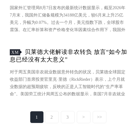
国家外汇管理局8月7日发布的最新统计数据显示，截至2026年
7月末，我国外汇储备规模为34188亿美元，较6月末上升25亿
美元，升幅为0.07%。过去一个月，美元指数下跌，全球股市
震荡。在汇率折算和资产价格变化等因素综合作用下，我国外
汇储备规模环比小幅上升，连续4个月保持在3.4万亿美元上
方。汇率因素是7月外汇储备规模上升的主要推手。
贝莱德大佬解读非农转负 放言“如今加
XM
息已经没有太大意义”
对于周五美国非农就业数据意外转负的状况，贝莱德全球固定
收益部门首席投资官里克·里德（RickRieder）表示，上个月就
业数据的超预期疲软，反映的正是人工智能时代的“生产率革
命”。美国劳工统计局周五公布的数据显示，美国7月非农就业
人数意外减少2.3万人，同时5月和6月就业数据累计被下修10.3
万人。与此同时，随着劳动参与率继续下降，美国失业率降至
4.1%。
1
2
3
>
>>