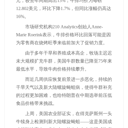
元，较去年同期高出13%；牛排均价为每磅
12.802美元，环比下降1.7%，但同比涨幅仍高达
16%。
市场研究机构210 Analytics创始人Anne-
Marie Roerink表示，牛排价格环比回落可能是因
为零售商在烧烤旺季来临前加大了促销力度。
由于多年干旱和养殖成本高企，牧场主迟迟
未大规模扩充牛群，美国牛群数量已降至75年来
最低水平，导致牛肉价格持续攀升。
而近几周供应恢复前景进一步恶化，持续的
干旱天气以及新大陆螺旋蝇蛆病，使得牛群补充
的过程更加困难，也给特朗普在中期选举前压低
食品价格带来挑战。
上周，美国农业部证实，在得克萨斯州一头
牛犊身上检测到新大陆螺旋蝇蛆——这是美国成