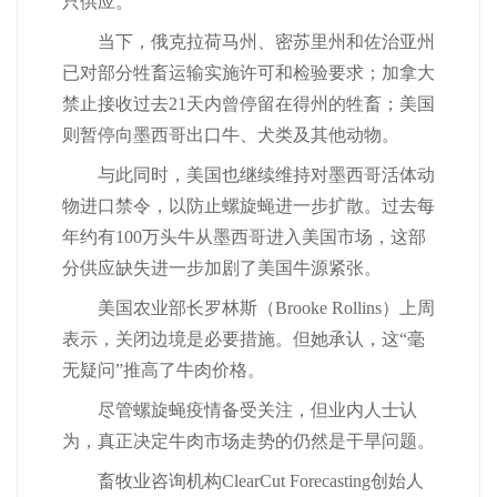
只供应。
当下，俄克拉荷马州、密苏里州和佐治亚州
已对部分牲畜运输实施许可和检验要求；加拿大
禁止接收过去21天内曾停留在得州的牲畜；美国
则暂停向墨西哥出口牛、犬类及其他动物。
与此同时，美国也继续维持对墨西哥活体动
物进口禁令，以防止螺旋蝇进一步扩散。过去每
年约有100万头牛从墨西哥进入美国市场，这部
分供应缺失进一步加剧了美国牛源紧张。
美国农业部长罗林斯（Brooke Rollins）上周
表示，关闭边境是必要措施。但她承认，这“毫
无疑问”推高了牛肉价格。
尽管螺旋蝇疫情备受关注，但业内人士认
为，真正决定牛肉市场走势的仍然是干旱问题。
畜牧业咨询机构ClearCut Forecasting创始人