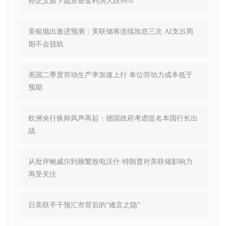
孙正义旗下愿景基金利润大跌99%
美银抛出激进预测：美联储将连续加息三次 AI支出周
期不会脱轨
美国二季度劳动生产率加速上行 单位劳动力成本低于
预期
欧洲央行换帅风声再起：德国政府考虑提名本国行长出
战
从批评鲍威尔到频繁致电沃什 特朗普对美联储影响力
再受关注
日美联手干预汇市背后的“难言之隐”