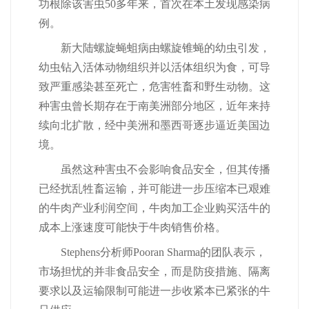
功根除该害虫50多年来，首次在本土发现感染病
例。
新大陆螺旋蝇蛆病由螺旋锥蝇的幼虫引发，
幼虫钻入活体动物组织并以活体组织为食，可导
致严重感染甚至死亡，危害牲畜和野生动物。这
种害虫曾长期存在于南美洲部分地区，近年来持
续向北扩散，经中美洲和墨西哥逐步逼近美国边
境。
虽然这种害虫不会影响食品安全，但其传播
已经扰乱牲畜运输，并可能进一步压缩本已艰难
的牛肉产业利润空间，牛肉加工企业购买活牛的
成本上涨速度可能快于牛肉销售价格。
Stephens分析师Pooran Sharma的团队表示，
市场担忧的并非食品安全，而是防疫措施、隔离
要求以及运输限制可能进一步收紧本已紧张的牛